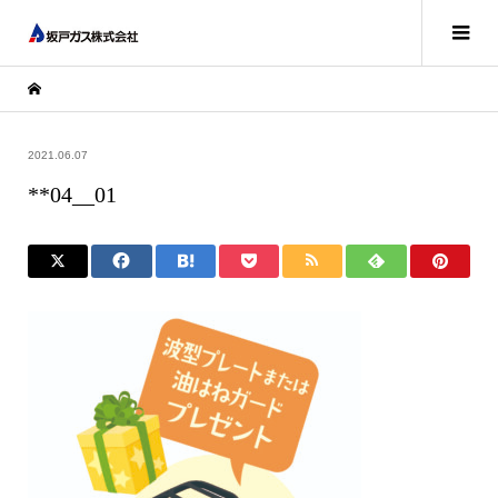
2021.06.07
**04__01