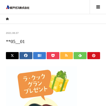
2021.06.07
**05__01