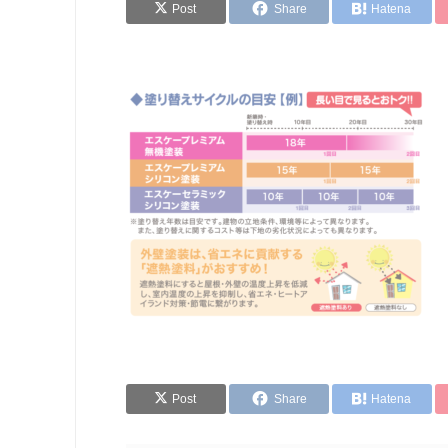
Post
Share
Hatena
Post
Share
Hatena