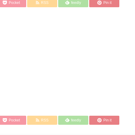
Pocket
RSS
feedly
Pin it
Pocket
RSS
feedly
Pin it