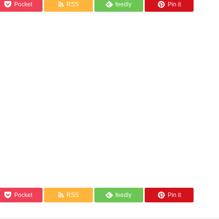
Pocket
RSS
feedly
Pin it
Pocket
RSS
feedly
Pin it