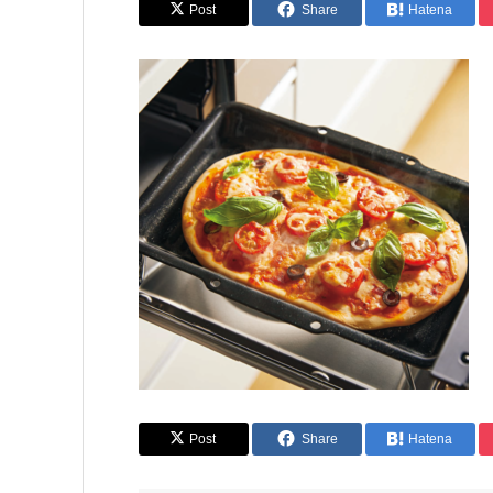
Post
Share
Hatena
Post
Share
Hatena