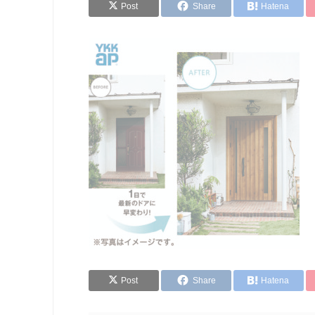
Post
Share
Hatena
Post
Share
Hatena