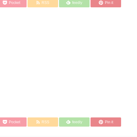
Pocket
RSS
feedly
Pin it
Pocket
RSS
feedly
Pin it