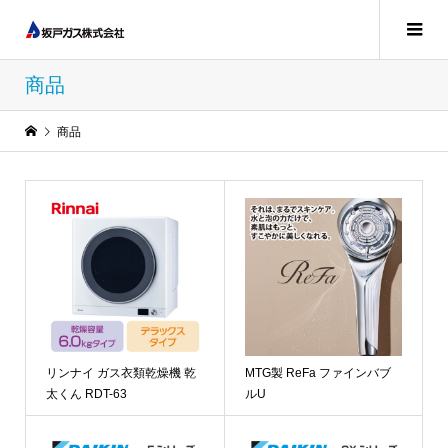
商品
商品
リンナイ ガス衣類乾燥機 乾
MTG製 ReFa ファインバブ
太くん RDT-63
ルU