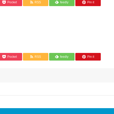
Pocket
RSS
feedly
Pin it
Pocket
RSS
feedly
Pin it