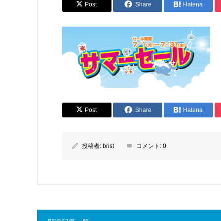
Post
Share
Hatena
Post
Share
Hatena
投稿者:
brist
コメント:
0