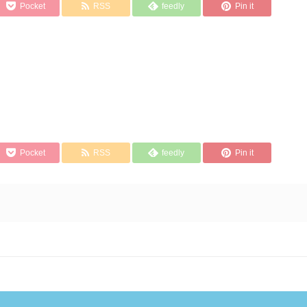
Pocket
RSS
feedly
Pin it
Pocket
RSS
feedly
Pin it