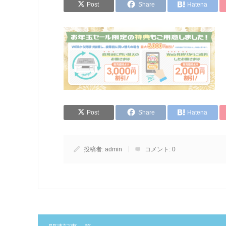
Post
Share
Hatena
Post
Share
Hatena
投稿者:
admin
コメント:
0