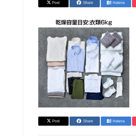
Post
Share
Hatena
Post
Share
Hatena