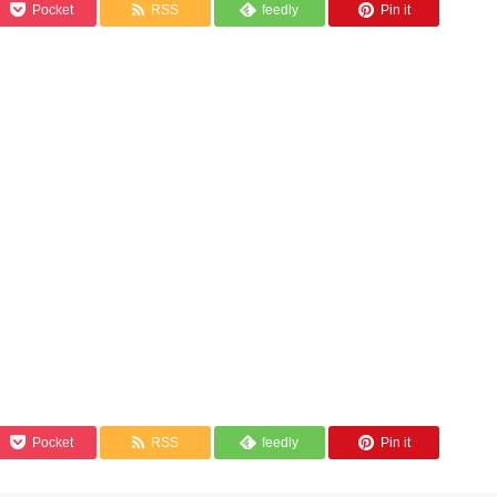
Pocket
RSS
feedly
Pin it
Pocket
RSS
feedly
Pin it