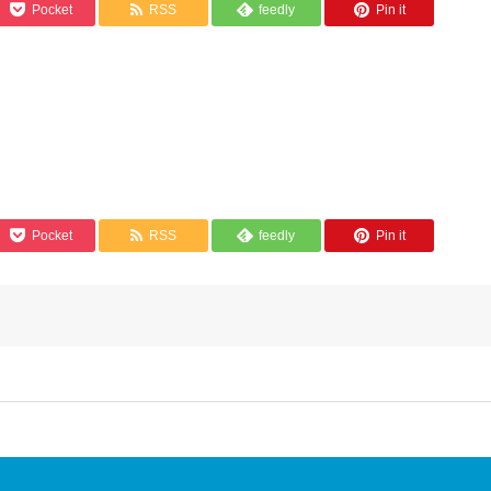
Pocket
RSS
feedly
Pin it
Pocket
RSS
feedly
Pin it