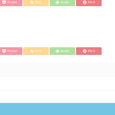
Pocket
RSS
feedly
Pin it
Pocket
RSS
feedly
Pin it