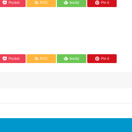
Pocket
RSS
feedly
Pin it
Pocket
RSS
feedly
Pin it