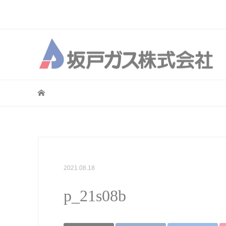
2021.08.18
p_21s08b