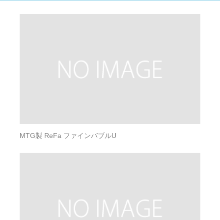
MTG製 ReFa ファインバブルU