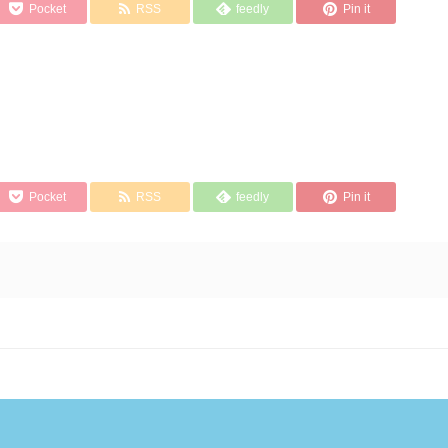
Pocket
RSS
feedly
Pin it
Pocket
RSS
feedly
Pin it